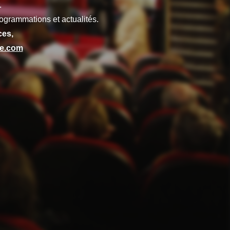
.
ogrammations et actualités.
ces,
ze.com