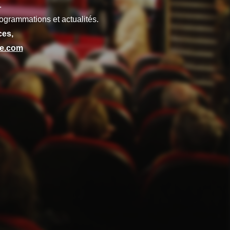
.
ogrammations et actualités.
ces,
ze.com