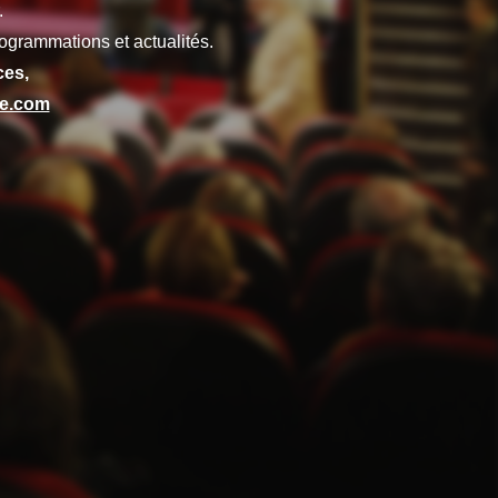
.
ogrammations et actualités.
ces,
ze.com