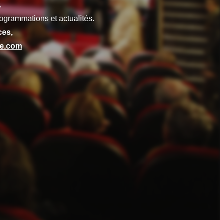
.
ogrammations et actualités.
ces,
ze.com